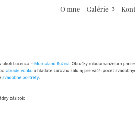
O mne
Galérie
Kont
 v okolí Lučenca –
Momoland Ružiná
. Obrúčky mladomanželom priniesol
 po
obrade vonku
a hľadáte čarovnú sálu aj pre väčší počet svadobný
re
svadobné portréty
.
ádny zážitok: