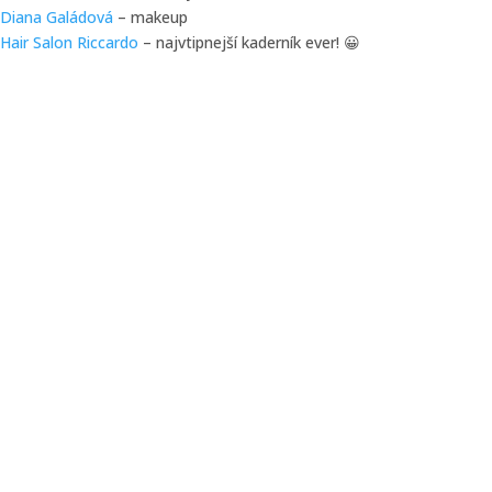
Diana Galádová
– makeup
Hair Salon Riccardo
– najvtipnejší kaderník ever! 😀
Miroslava Šárová – Fotografka
Lunita Studio s. r. o.
Svätoplukova 11, 04001 Košice
IČO: 57507121
DIČ: 2122786270
č. registra: Sro 65327/V
nie som platca DPH