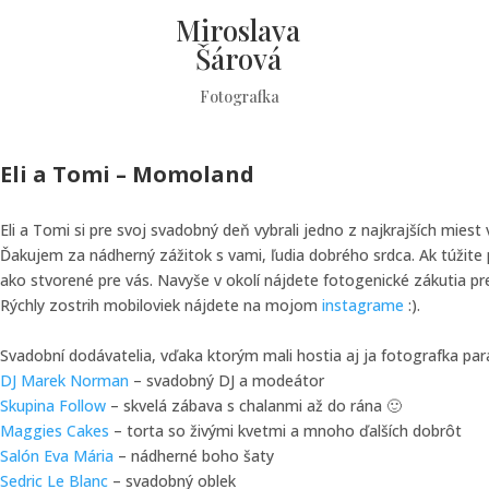
Miroslava
Šárová
Fotografka
Eli a Tomi – Momoland
Eli a Tomi si pre svoj svadobný deň vybrali jedno z najkrajších miest
Ďakujem za nádherný zážitok s vami, ľudia dobrého srdca. Ak túžite
ako stvorené pre vás. Navyše v okolí nájdete fotogenické zákutia p
Rýchly zostrih mobiloviek nájdete na mojom
instagrame
:).
Svadobní dodávatelia, vďaka ktorým mali hostia aj ja fotografka par
DJ Marek Norman
– svadobný DJ a modeátor
Skupina Follow
– skvelá zábava s chalanmi až do rána 🙂
Maggies Cakes
– torta so živými kvetmi a mnoho ďalších dobrôt
Salón Eva Mária
– nádherné boho šaty
Sedric Le Blanc
– svadobný oblek