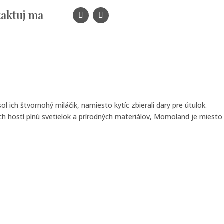
aktuj ma
 ich štvornohý miláčik, namiesto kytíc zbierali dary pre útulok.
ch hostí plnú svetielok a prírodných materiálov, Momoland je miesto